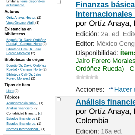
Limitar a
ítems disponibles
Finanzas básica
actualmente.
UNICOC
Autores
Internacionales
Ortíz Anaya, Héctor.
(2)
por
Ortíz Anaya, 
Vega Orozco, Abril,
(1)
Existencias en
Edición:
2a. ed. Edi
bibliotecas
Bogotá (Dr. David Ordóñez
Editor:
México Cenga
Rueda) - Campus Norte
(2)
Biblioteca Cali (Dr. Jairo
Disponibilidad:
Ítem
Forero Morales)
(2)
Jairo Forero Morales
Bibliotecas de origen
Bogotá (Dr. David Ordóñez
Ordóñez Rueda) - C
Rueda) - Campus Norte
(2)
Biblioteca Cali (Dr. Jairo
Forero Morales)
(2)
Tipos de ítem
Acciones:
Hacer 
Libro
(2)
Tópicos
Análisis financi
Administración finan...
(1)
Análisis financiero.
(2)
por
Ortíz Anaya, 
Contabilidad financi...
[
x
]
Colombia
Estados financieros
(1)
Estados financieros.
(1)
Normas Internacional...
(1)
Edición:
16a ed.