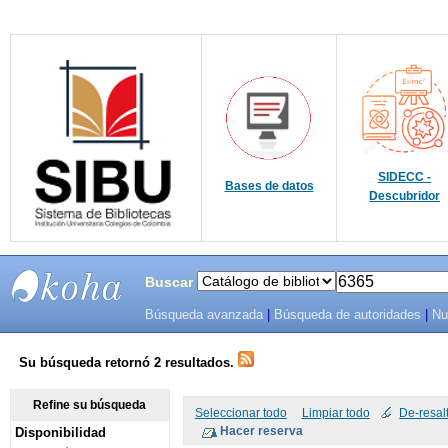
SIDECC -
Bases de datos
Descubridor
Buscar
Búsqueda avanzada
|
Búsqueda de autoridades
|
Nu
SIBU -
SISTEMAS
Su búsqueda retornó 2 resultados.
DE
Refine su búsqueda
Seleccionar todo
Limpiar todo
De-resal
Disponibilidad
BIBLIOTECAS