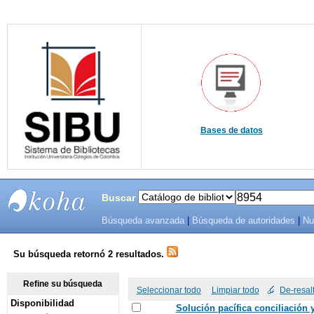
Bases de datos
Buscar
Búsqueda avanzada
|
Búsqueda de autoridades
|
Nu
SIBU -
SISTEMAS
Su búsqueda retornó 2 resultados.
DE
Refine su búsqueda
Seleccionar todo
Limpiar todo
De-resal
Disponibilidad
BIBLIOTECAS
Solución pacífica conciliación y