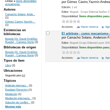
Limitar a
ítems disponibles
por
Gómez Castro,Yazmín Andrea
actualmente.
UNICOC
Edición:
1 ed.
Autores
Editor:
Bogotá : Grupo Editorial Ibañez
Camacho Solano, Ande...
Disponibilidad:
Ítems disponibles para
(1)
Gómez Castro,Yazmín ...
(1)
Acciones:
Hacer reserva
Agre
Existencias en
El arbitraje : como mecanismo a
bibliotecas
por
Camacho Solano, Anderson F
Bogotá (Dr. David Ordóñez
Rueda) - Campus Norte
(2)
Editor:
Bogotá Grupo Editorial Leyer 201
Bibliotecas de origen
Disponibilidad:
Ítems disponibles para
Bogotá (Dr. David Ordóñez
Rueda) - Campus Norte
(2)
Acciones:
Hacer reserva
Agre
Tipos de ítem
Libro
(2)
Ubicaciones
Segundo piso
[
x
]
Tópicos
Arbitraje internaci...
(2)
Equidad (Derecho)
(1)
Mediación
(1)
Mediación internacio...
(1)
Solución de conflict...
(2)
Mostrar más