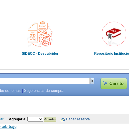
SIDECC - Descubridor
Repositorio Instituci
Carrito
be de temas
|
Sugerencias de compra
tar
Agregar a:
 arbitraje