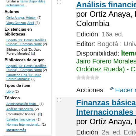
Limitar a
ítems disponibles
Análisis financi
actualmente.
UNICOC
Autores
por
Ortíz Anaya, 
Ortíz Anaya, Héctor.
(2)
Colombia
Vega Orozco, Abril,
(1)
Existencias en
Edición:
16a ed.
bibliotecas
Bogotá (Dr. David Ordóñez
Editor:
Bogotá : Uni
Rueda) - Campus Norte
(2)
Biblioteca Cali (Dr. Jairo
Disponibilidad:
Ítem
Forero Morales)
[
x
]
Jairo Forero Morales
Bibliotecas de origen
Bogotá (Dr. David Ordóñez
Ordóñez Rueda) - C
Rueda) - Campus Norte
(2)
Biblioteca Cali (Dr. Jairo
Forero Morales)
(2)
Tipos de ítem
Acciones:
Hacer 
Libro
(2)
Tópicos
Finanzas básica
Administración finan...
(1)
Análisis financiero.
(2)
Internacionales
Contabilidad financi...
[
x
]
por
Ortíz Anaya, 
Estados financieros
(1)
Normas Internacional...
(1)
Mostrar más
Edición:
2a. ed. Edi