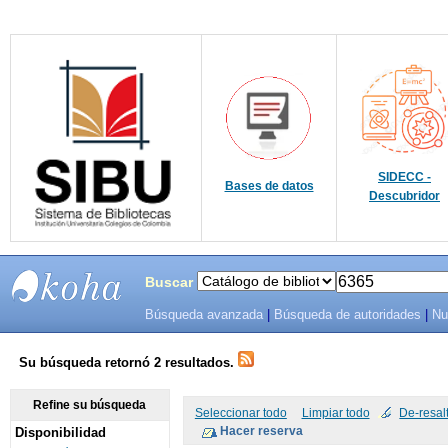
SIDECC -
Bases de datos
Descubridor
Buscar
Búsqueda avanzada
|
Búsqueda de autoridades
|
Nu
SIBU -
SISTEMAS
Su búsqueda retornó 2 resultados.
DE
Refine su búsqueda
Seleccionar todo
Limpiar todo
De-resal
Disponibilidad
BIBLIOTECAS