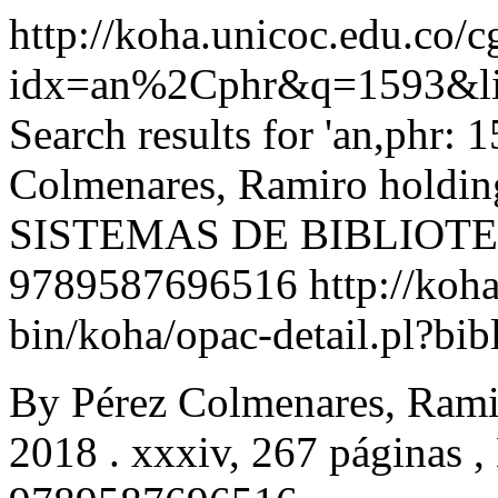
http://koha.unicoc.edu.co/c
idx=an%2Cphr&q=1593&li
Search results for 'an,phr: 1
Colmenares, Ramiro holdin
SISTEMAS DE BIBLIOT
9789587696516
http://koh
bin/koha/opac-detail.pl?b
By Pérez Colmenares, Ramir
2018 . xxxiv, 267 páginas ,