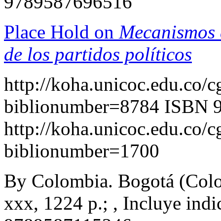
9789587696516
Place Hold on
Mecanismos d
de los partidos políticos
http://koha.unicoc.edu.co/c
biblionumber=8784
ISBN 
http://koha.unicoc.edu.co/c
biblionumber=1700
By Colombia. Bogotá (Colom
xxx, 1224 p.; , Incluye indi