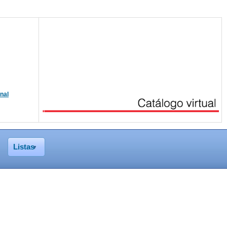
onal
Listas