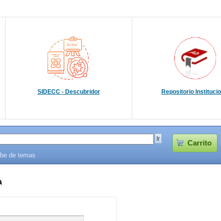
SIDECC - Descubridor
Repositorio Instituci
Carrito
be de temas
a