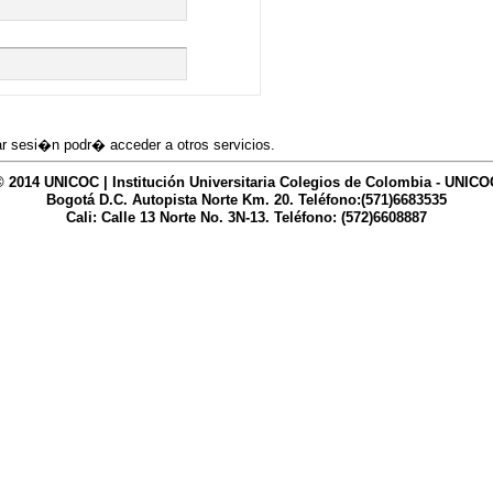
iar sesi�n podr� acceder a otros servicios.
© 2014 UNICOC | Institución Universitaria Colegios de Colombia - UNICO
Bogotá D.C. Autopista Norte Km. 20. Teléfono:(571)6683535
Cali: Calle 13 Norte No. 3N-13. Teléfono: (572)6608887