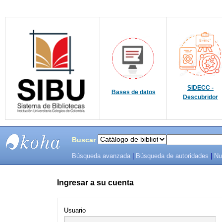
SIDECC -
Bases de datos
Descubridor
Buscar
Búsqueda avanzada
|
Búsqueda de autoridades
|
Nu
SIBU -
SISTEMAS
Ingresar a su cuenta
DE
Usuario
BIBLIOTECAS