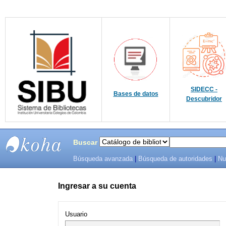
SIDECC -
Bases de datos
Descubridor
Buscar
Búsqueda avanzada
|
Búsqueda de autoridades
|
Nu
SIBU -
SISTEMAS
Ingresar a su cuenta
DE
Usuario
BIBLIOTECAS