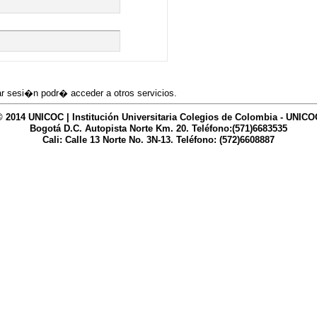
iar sesi�n podr� acceder a otros servicios.
© 2014 UNICOC | Institución Universitaria Colegios de Colombia - UNICO
Bogotá D.C. Autopista Norte Km. 20. Teléfono:(571)6683535
Cali: Calle 13 Norte No. 3N-13. Teléfono: (572)6608887