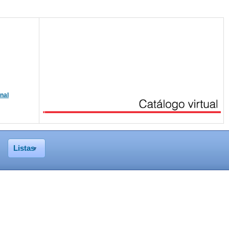
onal
Listas