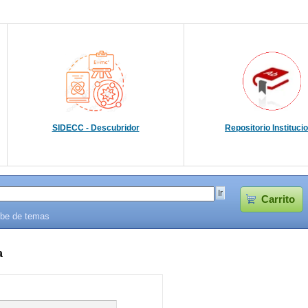
SIDECC - Descubridor
Repositorio Instituci
Carrito
be de temas
a