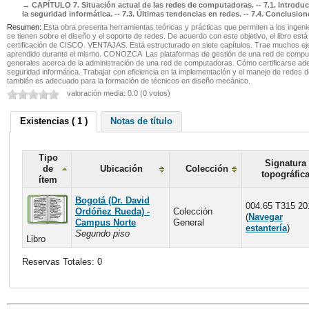
CAPÍTULO 7. Situación actual de las redes de computadoras. -- 7.1. Introducció
la seguridad informática. -- 7.3. Últimas tendencias en redes. -- 7.4. Conclusion
Resumen:
Esta obra presenta herramientas teóricas y prácticas que permiten a los ingeni
se tienen sobre el diseño y el soporte de redes. De acuerdo con este objetivo, el libro es
certificación de CISCO. VENTAJAS. Está estructurado en siete capítulos. Trae muchos ejer
aprendido durante el mismo. CONOZCA  Las plataformas de gestión de una red de comp
generales acerca de la administración de una red de computadoras. Cómo certificars
seguridad informática. Trabajar con eficiencia en la implementación y el manejo de redes
también es adecuado para la formación de técnicos en diseño mecánico.
valoración media: 0.0 (0 votos)
Existencias ( 1 )
Notas de título
Tipo
Signatura
de
Ubicación
Colección
topográfic
ítem
Bogotá (Dr. David
004.65 T315 20
Ordóñez Rueda) -
Colección
(
Navegar
Campus Norte
General
estantería
)
Segundo piso
Libro
Reservas Totales: 0