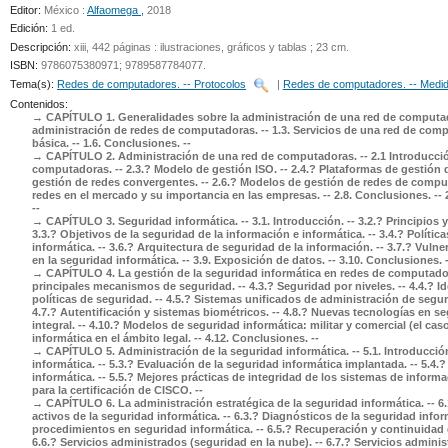
Editor:
México :
Alfaomega ,
2018
UNICOC
Edición:
1 ed
.
Descripción:
xiii, 442 páginas : ilustraciones, gráficos y tablas ; 23 cm
.
ISBN:
9786075380971;
9789587784077.
Tema(s):
Redes de computadores. -- Protocolos
|
Redes de computadores. -- Medid
Contenidos:
CAPÍTULO 1. Generalidades sobre la administración de una red de computadora
administración de redes de computadoras. -- 1.3. Servicios de una red de compu
básica. -- 1.6. Conclusiones. --
CAPÍTULO 2. Administración de una red de computadoras. -- 2.1 Introducción
computadoras. -- 2.3.? Modelo de gestión ISO. -- 2.4.? Plataformas de gestión 
gestión de redes convergentes. -- 2.6.? Modelos de gestión de redes de computa
redes en el mercado y su importancia en las empresas. -- 2.8. Conclusiones. --
--
CAPÍTULO 3. Seguridad informática. -- 3.1. Introducción. -- 3.2.? Principios 
3.3.? Objetivos de la seguridad de la información e informática. -- 3.4.? Políti
informática. -- 3.6.? Arquitectura de seguridad de la información. -- 3.7.? Vulne
en la seguridad informática. -- 3.9. Exposición de datos. -- 3.10. Conclusiones. 
CAPÍTULO 4. La gestión de la seguridad informática en redes de computadoras.
principales mecanismos de seguridad. -- 4.3.? Seguridad por niveles. -- 4.4.? I
políticas de seguridad. -- 4.5.? Sistemas unificados de administración de seguri
4.7.? Autentificación y sistemas biométricos. -- 4.8.? Nuevas tecnologías en se
integral. -- 4.10.? Modelos de seguridad informática: militar y comercial (el cas
informática en el ámbito legal. -- 4.12. Conclusiones. --
CAPÍTULO 5. Administración de la seguridad informática. -- 5.1. Introducción
informática. -- 5.3.? Evaluación de la seguridad informática implantada. -- 5.4
informática. -- 5.5.? Mejores prácticas de integridad de los sistemas de informa
para la certificación de CISCO. --
CAPÍTULO 6. La administración estratégica de la seguridad informática. -- 6.1.
activos de la seguridad informática. -- 6.3.? Diagnósticos de la seguridad inform
procedimientos en seguridad informática. -- 6.5.? Recuperación y continuidad
6.6.? Servicios administrados (seguridad en la nube). -- 6.7.? Servicios adminis