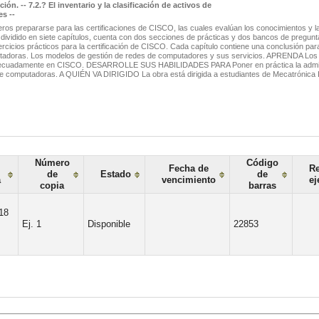
n. -- 7.2.? El inventario y la clasificación de activos de
es --
eros prepararse para las certificaciones de CISCO, las cuales evalúan los conocimientos y l
tá dividido en siete capítulos, cuenta con dos secciones de prácticas y dos bancos de pregunt
cicios prácticos para la certificación de CISCO. Cada capítulo contiene una conclusión para
utadoras. Los modelos de gestión de redes de computadores y sus servicios. APRENDA Los
e adecuadamente en CISCO. DESARROLLE SUS HABILIDADES PARA Poner en práctica la admini
 de computadoras. A QUIÉN VA DIRIGIDO La obra está dirigida a estudiantes de Mecatrónica I
Número
Código
Fecha de
Re
de
Estado
de
a
vencimiento
ej
copia
barras
18
Ej. 1
Disponible
22853