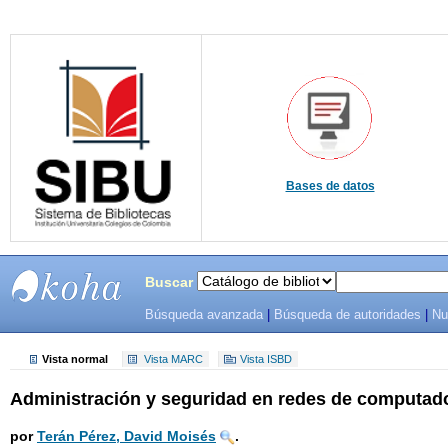
Bases de datos
Buscar
Búsqueda avanzada
|
Búsqueda de autoridades
|
Nu
SIBU -
SISTEMAS
Vista normal
Vista MARC
Vista ISBD
Administración y seguridad en redes de computad
DE
BIBLIOTECAS
por
Terán Pérez, David Moisés
.