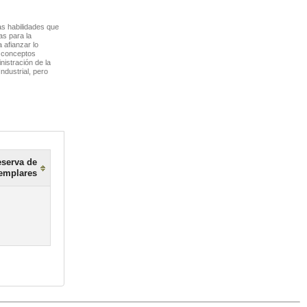
as habilidades que
as para la
 afianzar lo
 conceptos
stración de la
ndustrial, pero
serva de
emplares