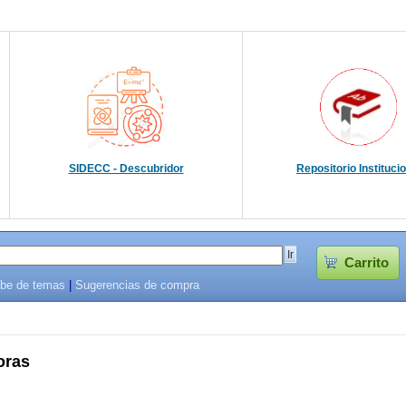
SIDECC - Descubridor
Repositorio Instituci
Carrito
be de temas
|
Sugerencias de compra
oras