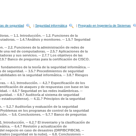
as de seguridad
|
Seguridad informática
|
Pregrado en Ingeniería de Sistemas
s. -- 1.1. Introducción. -- 1.2. Funciones de la
tadoras. -- 1.4.?Análisis y monitoreo. -- 1.5.? Seguridad
. -- 2.2. Funciones de la administración de redes de
de una red de computadoras. -- 2.5.? Aplicaciones de la
doras y sus servicios. -- 2.7.? Los objetivos de las
 2.9.? Banco de preguntas para la certificación de CISCO.
y fundamentos de la teoría de la seguridad informática. --
cas de seguridad. -- 3.5.? Procedimientos de seguridad
rabilidades en la seguridad informática. -- 3.8.? Riesgos
--
 -- 4.1. Introducción. -- 4.2.? Especificación de los
dentificación de ataques y de respuestas con base en las
dad. -- 4.6.? Seguridad en las redes inalámbricas. --
guridad. -- 4.9.? Auditoría al sistema de seguridad
o estadounidense). -- 4.11.? Principios de la seguridad
. -- 5.2.? Auditorías y evaluación de la seguridad
.? Problemas en los programas de control de la seguridad
ción. -- 5.6. Conclusiones. -- 5.7.? Banco de preguntas
 Introducción. -- 6.2.? El inventario y la clasificación de
ática. -- 6.4.? Revisión y actualización de
 del negocio en caso de desastres (DRP/BCP/BCM). --
trados (seguridad en la nube). -- 6.8. Conclusiones --