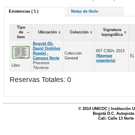
Existencias ( 1 )
Notas de título
Tipo
Signatura
de
Ubicación
Colección
topográfica
ítem
Bogotá (Dr.
David Ordóñez
657 C392c 2013
Rueda) -
Colección
(
Navegar
Ej.
Campus Norte
General
estantería
)
Procesos
Libro
Técnicos
Reservas Totales: 0
© 2014 UNICOC | Institución U
Bogotá D.C. Autopista
Cali: Calle 13 Norte