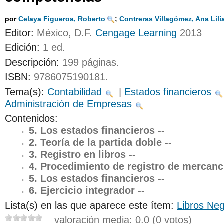
UNICOC
por
Celaya Figueroa, Roberto
;
Contreras Villagómez, Ana Lili
Editor:
México, D.F.
Cengage Learning
2013
Edición:
1 ed
.
Descripción:
199 páginas
.
ISBN:
9786075190181.
Tema(s):
Contabilidad
|
Estados financieros
Administración de Empresas
Contenidos:
5. Los estados financieros --
2. Teoría de la partida doble --
3. Registro en libros --
4. Procedimiento de registro de mercancí
5. Los estados financieros --
6. Ejercicio integrador --
Lista(s) en las que aparece este ítem:
Libros Neg
valoración media: 0.0 (0 votos)