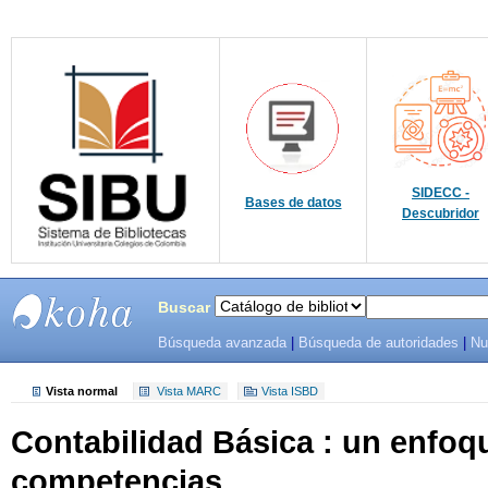
SIDECC -
Bases de datos
Descubridor
Buscar
Búsqueda avanzada
|
Búsqueda de autoridades
|
Nu
SIBU -
SISTEMAS
Vista normal
Vista MARC
Vista ISBD
Contabilidad Básica : un enfo
DE
competencias
BIBLIOTECAS