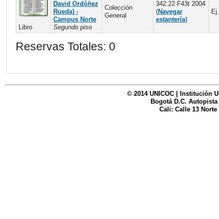
David Ordóñez
342.22 F43t 2004
Colección
Rueda) -
(
Navegar
Ej.
General
Campus Norte
estantería
)
Libro
Segundo piso
Reservas Totales: 0
© 2014 UNICOC | Institución U
Bogotá D.C. Autopista
Cali: Calle 13 Norte