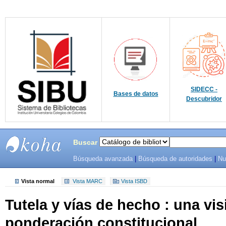
SIDECC -
Bases de datos
Descubridor
Buscar
Búsqueda avanzada
|
Búsqueda de autoridades
|
Nu
SIBU -
SISTEMAS
Vista normal
Vista MARC
Vista ISBD
Tutela y vías de hecho : una vis
DE
ponderación constitucional
BIBLIOTECAS