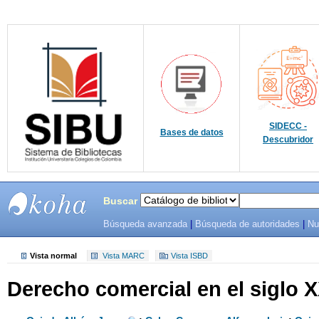
SIDECC -
Bases de datos
Descubridor
Buscar
Búsqueda avanzada
|
Búsqueda de autoridades
|
Nu
SIBU -
SISTEMAS
Vista normal
Vista MARC
Vista ISBD
Derecho comercial en el siglo X
DE
BIBLIOTECAS