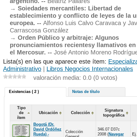
argentino. --
Beatriz Pallarés
Soiedades mercantiles: Libertad de
establecimiento y conflicto de leyes de la 
europea. --
Alfonso Luis Calvo Caravaca y Jav
Carrascosa González
Orden Público y arbitraje: Algunos
pronunciamientos recientesy llamativos en
el Mercosur. --
José Antonio Moreno Rodrígu
Lista(s) en las que aparece este ítem:
Especializ
Administrativo
|
Libros Negocios Internacionales
valoración media: 0.0 (0 votos)
Existencias ( 2 )
Notas de título
Tipo
Signatura
de
Ubicación
Colección
topográfica
ítem
Bogotá (Dr.
David Ordóñez
346.07 D37c
Colección
Rueda) -
2008 (
Navegar
Ej.
General