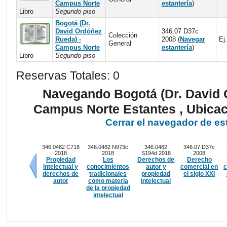
Campus Norte
estantería
)
Libro
Segundo piso
Bogotá (Dr.
David Ordóñez
346.07 D37c
Colección
Rueda) -
2008 (
Navegar
Ej.
General
Campus Norte
estantería
)
Libro
Segundo piso
Reservas Totales: 0
Navegando Bogotá (Dr. David 
Campus Norte Estantes , Ubica
Cerrar el navegador de es
346.0482 C718
346.0482 N973c
346.0482
346.07 D37c
2018
2018
S194d 2018
2008
Propiedad
Los
Derechos de
Derecho
intelectual y
conocimientos
autor y
comercial en
c
derechos de
tradicionales
propiedad
el siglo XXI
autor
como materia
intelectual
Anteriores
de la propiedad
intelectual