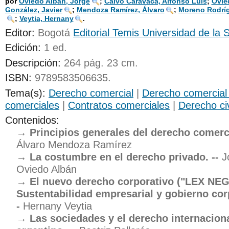
por
Oviedo Albán, Jorge
;
Calvo Caravaca, Alfonso Luis
;
Ovie
González, Javier
;
Mendoza Ramírez, Álvaro
;
Moreno Rodríg
UNICOC
;
Veytia, Hernany
.
Editor:
Bogotá
Editorial Temis Universidad de la
Edición:
1 ed
.
Descripción:
264 pág. 23 cm
.
ISBN:
9789583506635.
Tema(s):
Derecho comercial
|
Derecho comercial 
comerciales
|
Contratos comerciales
|
Derecho civ
Contenidos:
Principios generales del derecho comerci
Álvaro Mendoza Ramírez
La costumbre en el derecho privado. --
J
Oviedo Albán
El nuevo derecho corporativo ("LEX NEG
Sustentabilidad empresarial y gobierno corp
-
Hernany Veytia
Las sociedades y el derecho internacion