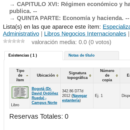
CAPITULO XVI: Régimen económico y h
publica. --
QUINTA PARTE: Economía y hacienda. --
Lista(s) en las que aparece este ítem:
Especializ
Administrativo
|
Libros Negocios Internacionales
valoración media: 0.0 (0 votos)
Existencias ( 1 )
Notas de título
Tipo
Número
Signatura
de
Ubicación
de
E
topográfica
ítem
copia
Bogotá (Dr.
342.86 D77d
David Ordóñez
2012 (
Navegar
Ej. 1
Disp
Rueda) -
estantería
)
Campus Norte
Libro
Reservas Totales: 0