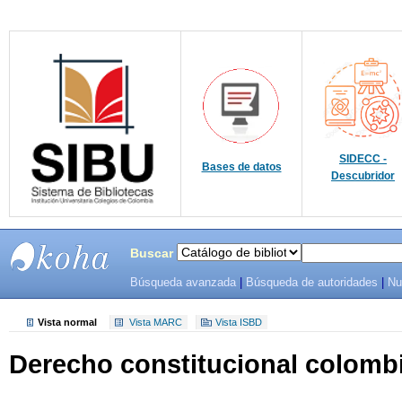
SIDECC -
Bases de datos
Descubridor
Buscar
Búsqueda avanzada
|
Búsqueda de autoridades
|
Nu
SIBU -
SISTEMAS
Vista normal
Vista MARC
Vista ISBD
Derecho constitucional colomb
DE
BIBLIOTECAS