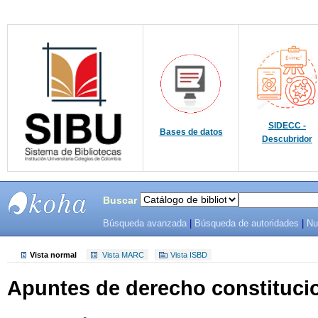
SIDECC -
Bases de datos
Descubridor
Buscar
Búsqueda avanzada
|
Búsqueda de autoridades
|
Nu
SIBU -
SISTEMAS
Vista normal
Vista MARC
Vista ISBD
Apuntes de derecho constituci
DE
BIBLIOTECAS