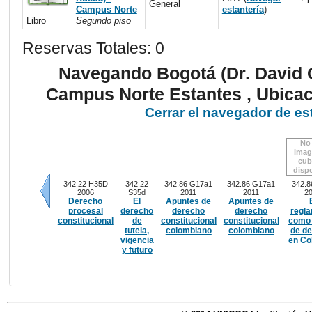
General
Campus Norte
estantería
)
Libro
Segundo piso
Reservas Totales: 0
Navegando Bogotá (Dr. David 
Campus Norte Estantes , Ubica
Cerrar el navegador de es
No
imag
cub
disp
342.22 H35D
342.22
342.86 G17a1
342.86 G17a1
342.8
2006
S35d
2011
2011
2
Derecho
El
Apuntes de
Apuntes de
procesal
derecho
derecho
derecho
regl
Anteriores
constitucional
de
constitucional
constitucional
como 
tutela,
colombiano
colombiano
de d
vigencia
en Co
y futuro