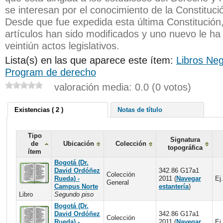
se interesan por el conocimiento de la Constituc
Desde que fue expedida esta última Constitución,
artículos han sido modificados y uno nuevo le ha
veintiún actos legislativos.
Lista(s) en las que aparece este ítem:
Libros Neg
Program de derecho
valoración media: 0.0 (0 votos)
Existencias ( 2 )
Notas de título
Tipo
Signatura
de
Ubicación
Colección
topográfica
ítem
Bogotá (Dr.
David Ordóñez
342.86 G17a1
Colección
Rueda) -
2011 (
Navegar
Ej.
General
Campus Norte
estantería
)
Libro
Segundo piso
Bogotá (Dr.
David Ordóñez
342.86 G17a1
Colección
Rueda) -
2011 (
Navegar
Ej.