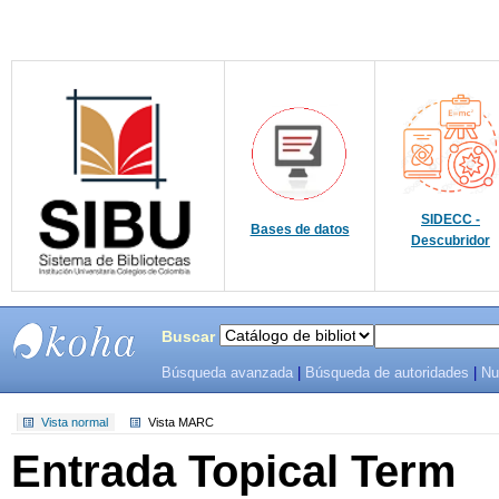
SIDECC -
Bases de datos
Descubridor
Buscar
Búsqueda avanzada
|
Búsqueda de autoridades
|
Nu
SIBU -
SISTEMAS
Vista normal
Vista MARC
Entrada Topical Term
DE